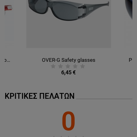
AFFINITY FFP3 PLUS 1131 Respirator
OVER-G Safety glasses
PER
6,45 €
ΚΡΙΤΙΚΈΣ ΠΕΛΑΤΏΝ
0