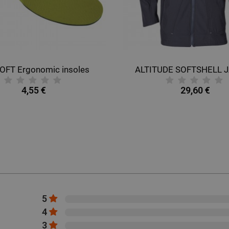
OFT Ergonomic insoles
ALTITUDE SOFTSHELL 
4,55 €
29,60 €
5
4
3