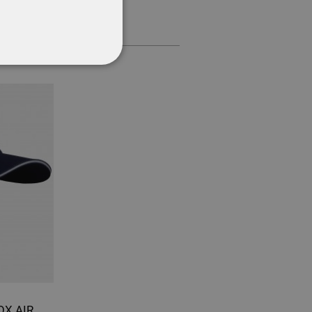
ΌΤΗΤΑΣ
Καπέλο ασφαλείας NERIOX AIR NAVY