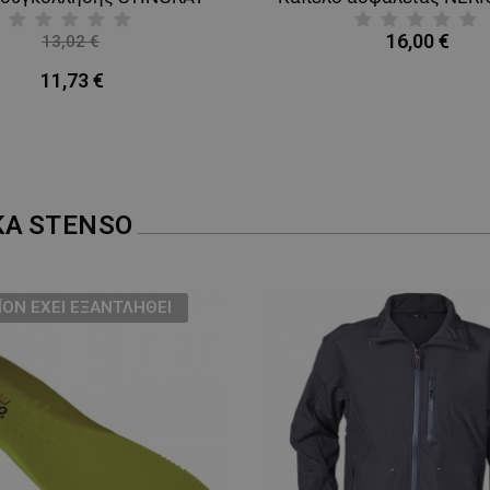
16,00 €
13,02 €
-10%
11,73 €
ΚΑ
STENSO
ΪΌΝ ΈΧΕΙ ΕΞΑΝΤΛΗΘΕΊ