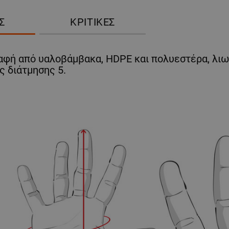
Σ
ΚΡΙΤΙΚΈΣ
ραφή από υαλοβάμβακα, HDPE και πολυεστέρα, λιω
ς διάτμησης 5.