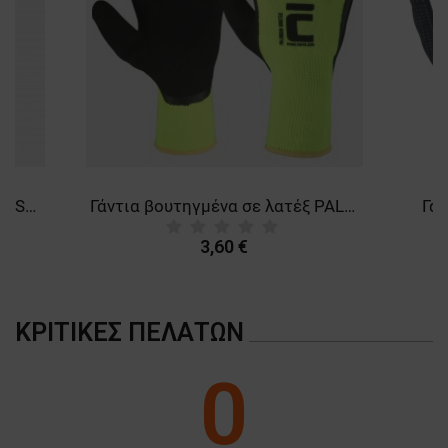
ΜΗ ΤΑΞΙΝΟΜΗΜΈΝΑ
Γάντια βουτηγμένα σε νιτρίλιο SHOWA 383
Γάντια βουτηγμένα σε λατέξ PALAVAN WINTER
Γάν
3,60 €
ΚΡΙΤΙΚΈΣ ΠΕΛΑΤΏΝ
0