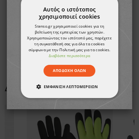
Αυτός ο ιστότοπος
χρησιμοποιεί cookies
Stenso.gr χρησιμοποιεί cookies για τη
βελτίωση της εμπειρίας των χρηστών.
Χρησιμοποιώντας τον ιστότοπό μας, παρέχετε
τη συγκατάθεσή σας για όλα τα cookies
σύμφωνα με την Πολιτική μας για τα cookies.
Διαβάστε περισσότερα
ΑΠΟΔΟΧΉ ΌΛΩΝ
ΕΜΦΆΝΙΣΗ ΛΕΠΤΟΜΕΡΕΙΏΝ
ΔΕΊΤΕ ΠΕΡΙΣΣΌΤΕΡΑ
ΑΠΟΛΎΤΩΣ ΑΠΑΡΑΊΤΗΤΑ
ΑΠΌΔΟΣΗΣ
ΣΤΌΧΕΥΣΗΣ
ΛΕΙΤΟΥΡΓΙΚΌΤΗΤΑΣ