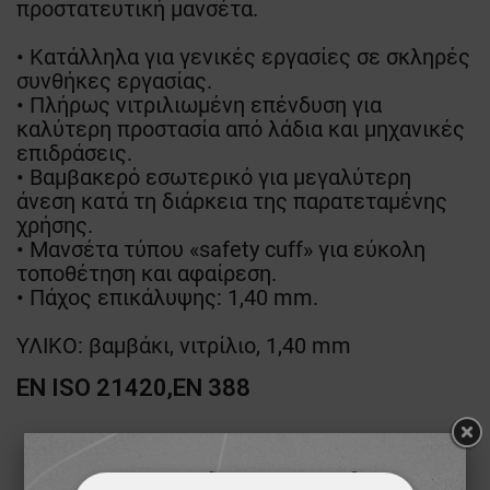
προστατευτική μανσέτα.
• Κατάλληλα για γενικές εργασίες σε σκληρές
συνθήκες εργασίας.
• Πλήρως νιτριλιωμένη επένδυση για
καλύτερη προστασία από λάδια και μηχανικές
επιδράσεις.
• Βαμβακερό εσωτερικό για μεγαλύτερη
άνεση κατά τη διάρκεια της παρατεταμένης
χρήσης.
• Μανσέτα τύπου «safety cuff» για εύκολη
τοποθέτηση και αφαίρεση.
• Πάχος επικάλυψης: 1,40 mm.
ΥΛΙΚΟ: βαμβάκι, νιτρίλιο, 1,40 mm
EN ISO 21420,EN 388