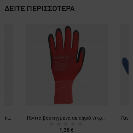
ΔΕΊΤΕ ΠΕΡΙΣΣΌΤΕΡΑ
Γάντια οικολογικού τύπου βουτηγμένα σε νιτρίλιο EGEBANT ECOCYCLE GREEN
Γάντια βουτηγμένα σε αφρό νιτριλίου EGEBANT SANFOAM
1,36 €