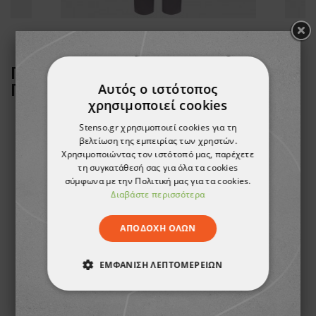
ΠΕΛΆΤΕΣ ΠΟΥ ΑΓΌΡΑΣΑΝ ΑΥΤΌ ΤΟ
Αυτός ο ιστότοπος
ΠΡΟΪΌΝ, ΑΓΌΡΑΣΑΝ ΕΠΊΣΗΣ:
χρησιμοποιεί cookies
Stenso.gr χρησιμοποιεί cookies για τη
βελτίωση της εμπειρίας των χρηστών.
ТΟ ΠΡΟΪΌΝ ΈΧΕΙ
Χρησιμοποιώντας τον ιστότοπό μας, παρέχετε
ΕΞΑΝΤΛΗΘΕΊ
τη συγκατάθεσή σας για όλα τα cookies
σύμφωνα με την Πολιτική μας για τα cookies.
Διαβάστε περισσότερα
ΑΠΟΔΟΧΉ ΌΛΩΝ
ΕΜΦΆΝΙΣΗ ΛΕΠΤΟΜΕΡΕΙΏΝ
Γάντια βουτηγμένα σε λάτεξ HANOVER
Γάντια νιτριλίου DURAFOAM
ΑΠΟΛΎΤΩΣ ΑΠΑΡΑΊΤΗΤΑ