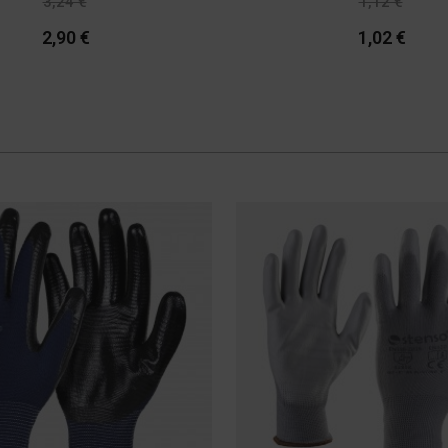
3,24 €
1,12 €
-10%
-9%
2,90 €
1,02 €