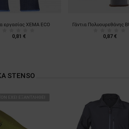
ια εργασίας XEMA ECO
0,81 €
0,87 €
ΚΑ
STENSO
ΪΌΝ ΈΧΕΙ ΕΞΑΝΤΛΗΘΕΊ