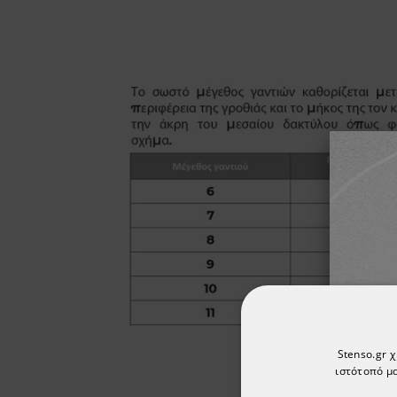
Stenso.gr 
ιστότοπό μα