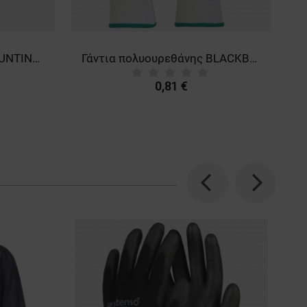
Γάντια Πολυουρεθάνης BUNTING GREY
Γάντια πολυουρεθάνης BLACKBURN WHITE
0,81 €
Previous
Next