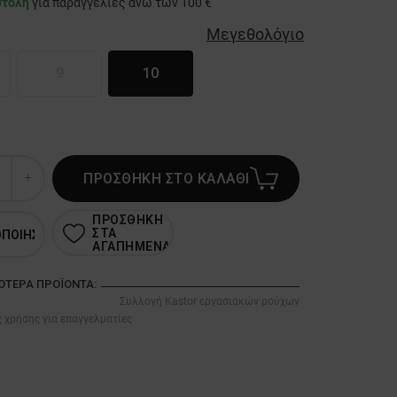
στολή
για παραγγελίες άνω των 100 €
Μεγεθολόγιο
9
10
ΠΡΟΣΘΗΚΗ ΣΤΟ ΚΑΛΑΘΙ
ΠΡΟΣΘΗΚΗ
ΣΤΑ
ΟΠΟΙΗΣΗ
ΑΓΑΠΗΜΕΝΑ
ΣΌΤΕΡΑ ΠΡΟΪΌΝΤΑ:
Συλλογή Kastor εργασιακών ρούχων
 χρήσης για επαγγελματίες