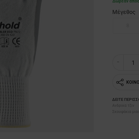
Δωρεάν απο
Μέγεθος
8
ΚΟΙΝ
ΔΕΊΤΕ ΠΕΡΙΣ
Ανδρικα τζιν
Σκουφάκια μιας