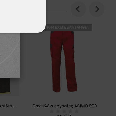
Previous
Next
ТΟ ΠΡΟΪΌΝ ΈΧΕΙ ΕΞΑΝΤΛΗΘΕΊ
ΌΤΗΤΑΣ
Γάντια βουτηγμένα σε νιτρίλιο TURNSTONE
Παντελόνι εργασίας ASIMO RED