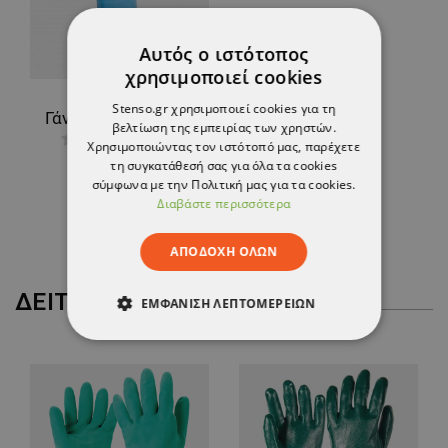
Αυτός ο ιστότοπος
χρησιμοποιεί cookies
Stenso.gr χρησιμοποιεί cookies για τη
Γάντια λατέξ/νεοπρένιο SHOWA CHEM MASTER
βελτίωση της εμπειρίας των χρηστών.
Χρησιμοποιώντας τον ιστότοπό μας, παρέχετε
2,86 €
τη συγκατάθεσή σας για όλα τα cookies
-10%
σύμφωνα με την Πολιτική μας για τα cookies.
2,58 €
Διαβάστε περισσότερα
ΑΠΟΔΟΧΉ ΌΛΩΝ
ΔΕΊΤΕ ΠΕΡΙΣΣΌΤΕΡΑ
ΕΜΦΆΝΙΣΗ ΛΕΠΤΟΜΕΡΕΙΏΝ
ΑΠΟΛΎΤΩΣ ΑΠΑΡΑΊΤΗΤΑ
ΑΠΌΔΟΣΗΣ
ΣΤΌΧΕΥΣΗΣ
ΛΕΙΤΟΥΡΓΙΚΌΤΗΤΑΣ