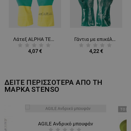
ΜΗ ΤΑΞΙΝΟΜΗΜΈΝΑ
Λάτεξ ALPHA TEC Γάντια Νεοπρενίου +
Γάντια με επικάλυψη PVC TOMGREEN
4,07 €
4,22 €
ΔΕΙΤΕ ΠΕΡΙΣΣΟΤΕΡΑ ΑΠΟ ΤΗ
ΜΑΡΚΑ
STENSO
ТΟ ΠΡ
AGILE Ανδρικό μπουφάν