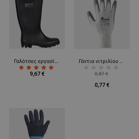
Γαλότσες εργασίας BOGOTA OB FO SR PVC BLACK
Γάντια νιτριλίου BS B-MATE ECO
9,67 €
0,87 €
-11%
0,77 €