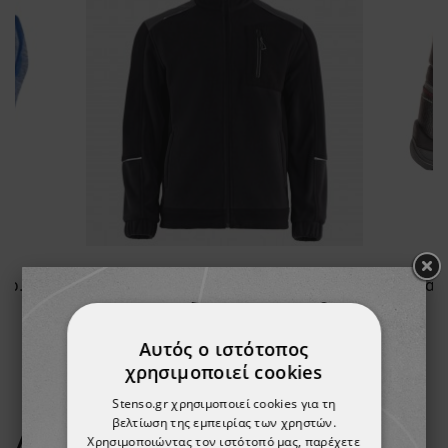
Γάντια βουτηγμένα σε πολυουρεθάνη HYFLEX
Ζακέτα φλιζ REVOLT FLEECE BLACK
31,62 €
Αυτός ο ιστότοπος
χρησιμοποιεί cookies
Stenso.gr χρησιμοποιεί cookies για τη
βελτίωση της εμπειρίας των χρηστών.
ΔΕΊΤΕ ΠΕΡΙΣΣΌΤΕΡΑ
Χρησιμοποιώντας τον ιστότοπό μας, παρέχετε