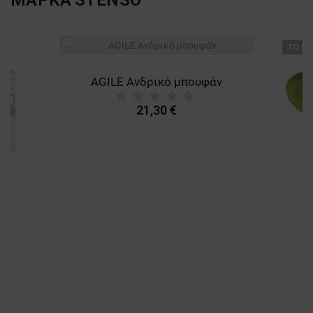
ТΟ ΠΡ
AGILE Ανδρικό μπουφάν
21,30 €
A