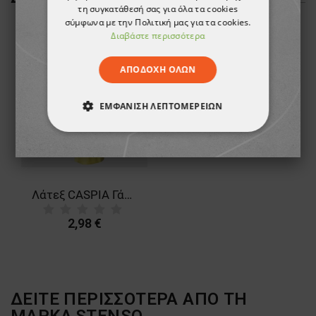
τη συγκατάθεσή σας για όλα τα cookies
σύμφωνα με την Πολιτική μας για τα cookies.
Διαβάστε περισσότερα
ΑΠΟΔΟΧΉ ΌΛΩΝ
ΕΜΦΆΝΙΣΗ ΛΕΠΤΟΜΕΡΕΙΏΝ
ΑΠΟΛΎΤΩΣ ΑΠΑΡΑΊΤΗΤΑ
ΑΠΌΔΟΣΗΣ
ΣΤΌΧΕΥΣΗΣ
Λάτεξ CASPIA Γάντια Νεοπρενίου +
ΛΕΙΤΟΥΡΓΙΚΌΤΗΤΑΣ
2,98 €
ΜΗ ΤΑΞΙΝΟΜΗΜΈΝΑ
ΔΕΙΤΕ ΠΕΡΙΣΣΟΤΕΡΑ ΑΠΟ ΤΗ
ΜΑΡΚΑ
STENSO