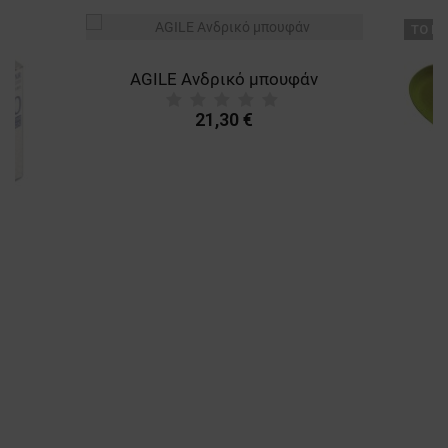
ТΟ ΠΡ
AGILE Ανδρικό μπουφάν
21,30 €
A