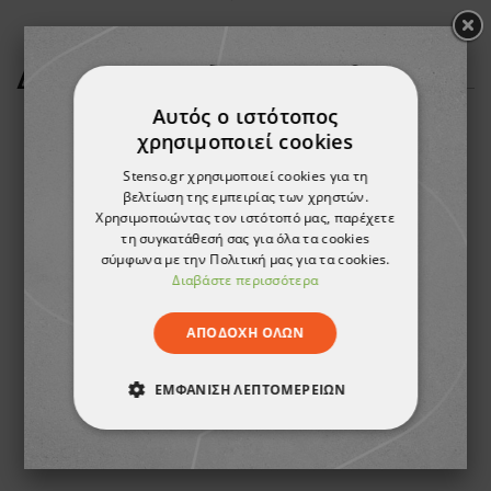
ΔΕΊΤΕ ΠΕΡΙΣΣΌΤΕΡΑ
Αυτός ο ιστότοπος
χρησιμοποιεί cookies
Stenso.gr χρησιμοποιεί cookies για τη
βελτίωση της εμπειρίας των χρηστών.
Χρησιμοποιώντας τον ιστότοπό μας, παρέχετε
τη συγκατάθεσή σας για όλα τα cookies
σύμφωνα με την Πολιτική μας για τα cookies.
Διαβάστε περισσότερα
ΑΠΟΔΟΧΉ ΌΛΩΝ
Γάντια οικολογικού τύπου βουτηγμένα σε νιτρίλιο EGEBANT ECOCYCLE GREEN
Γάντια ανθεκτικά στις κοψίματα βουτηγμένα σε αφρό νιτριλίου EGEBANT SANFOAM
ΕΜΦΆΝΙΣΗ ΛΕΠΤΟΜΕΡΕΙΏΝ
2,36 €
2,23 €
ΑΠΟΛΎΤΩΣ ΑΠΑΡΑΊΤΗΤΑ
ΑΠΌΔΟΣΗΣ
ΣΤΌΧΕΥΣΗΣ