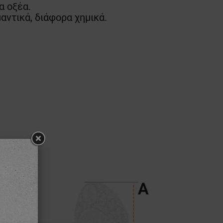
α οξέα.
αντικά, διάφορα χημικά.