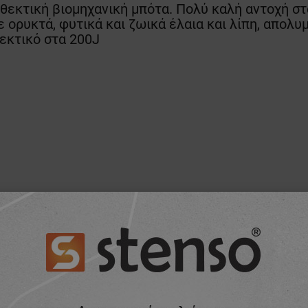
εκτική βιομηχανική μπότα. Πολύ καλή αντοχή στ
ορυκτά, φυτικά και ζωικά έλαια και λίπη, απολυμ
εκτικό στα 200J