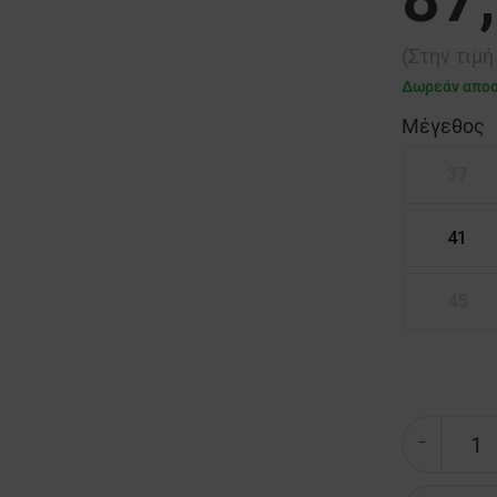
(Στην τιμ
Δωρεάν απο
Μέγεθος
37
41
45