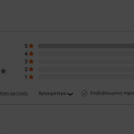
5
4
3
2
1
Επιβεβαιωμένη παρα
ήκη κριτικής
done