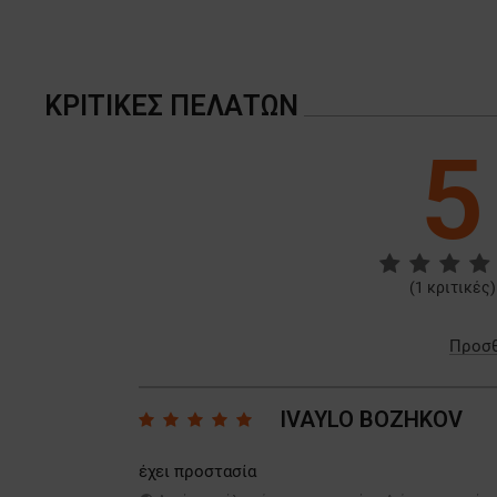
ΚΡΙΤΙΚΈΣ ΠΕΛΑΤΏΝ
5
(
1
κριτικές)
Προσθ
IVAYLO BOZHKOV
έχει προστασία