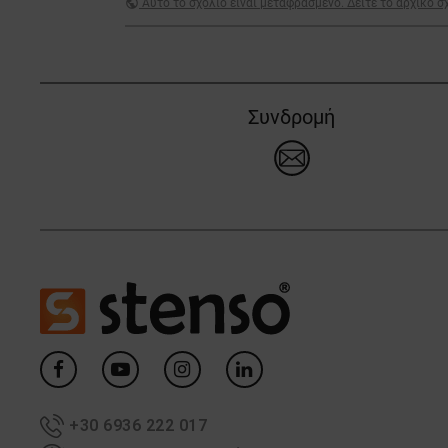
public
Αυτό το σχόλιο είναι μεταφρασμένο. Δείτε το αρχικό σ
Συνδρομή
+30 6936 222 017