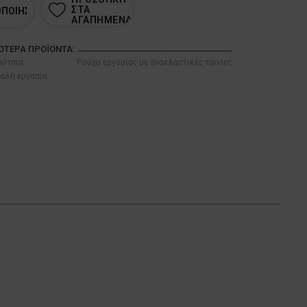
ΣΤΑ
ΟΠΟΙΗΣΗ
ΑΓΑΠΗΜΕΝΑ
ΣΌΤΕΡΑ ΠΡΟΪΌΝΤΑ:
ούτσια
Ρούχα εργασίας με ανακλαστικές ταινίες
φαλή εργασία