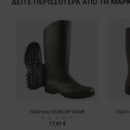
ΔΕΙΤΕ ΠΕΡΙΣΣΟΤΕΡΑ ΑΠΟ ΤΗ ΜΑΡ
IFORT HEAVY DUTY S5 SRA
Γαλότσες DUNLOP DANE
Γαλό
17,61 €