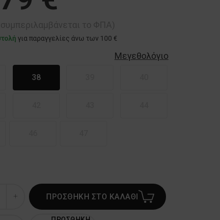
ή συμπεριλαμβάνεται το ΦΠΑ)
στολή
για παραγγελίες άνω των 100 €
Μεγεθολόγιο
38
39
40
42
43
44
46
47
ΠΡΟΣΘΗΚΗ ΣΤΟ ΚΑΛΑΘΙ
ΠΡΟΣΘΗΚΗ