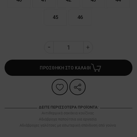
45
46
ΠΡΟΣΘΗΚΗ ΣΤΟ ΚΑΛΑΘΙ
ΔΕΊΤΕ ΠΕΡΙΣΣΌΤΕΡΑ ΠΡΟΪΌΝΤΑ:
Αντιθερμικά σακάκια κουζίνας
Αδιάβροχα παπούτσια για εργασία
Αδιάβροχες γαλότσες με εσωτερική επένδυση από γούνα