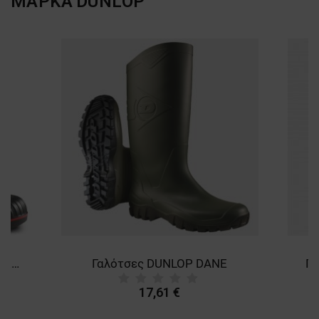
ΜΑΡΚΑ
DUNLOP
Γαλότσες DUNLOP ACIFORT HEAVY DUTY S5 SRA
Γαλότσες DUNLOP DANE
Γα
17,61 €