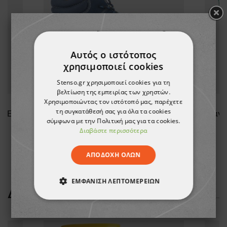
Αυτός ο ιστότοπος
χρησιμοποιεί cookies
Stenso.gr χρησιμοποιεί cookies για τη
βελτίωση της εμπειρίας των χρηστών.
Χρησιμοποιώντας τον ιστότοπό μας, παρέχετε
τη συγκατάθεσή σας για όλα τα cookies
Αδιάβροχη ποδιά CAPELLA GREEN
Παπούτσια ασφαλείας DAKOTA ANKLE PRO S1
σύμφωνα με την Πολιτική μας για τα cookies.
Διαβάστε περισσότερα
27,52 €
ΑΠΟΔΟΧΉ ΌΛΩΝ
ΕΜΦΆΝΙΣΗ ΛΕΠΤΟΜΕΡΕΙΏΝ
ΔΕΊΤΕ ΠΕΡΙΣΣΌΤΕΡΑ
ΑΠΟΛΎΤΩΣ ΑΠΑΡΑΊΤΗΤΑ