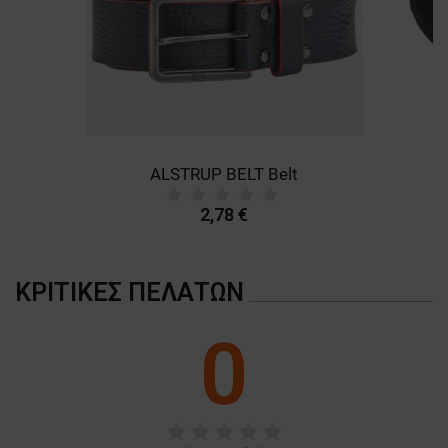
ALSTRUP BELT Belt
B
2,78 €
ΚΡΙΤΙΚΈΣ ΠΕΛΑΤΏΝ
0