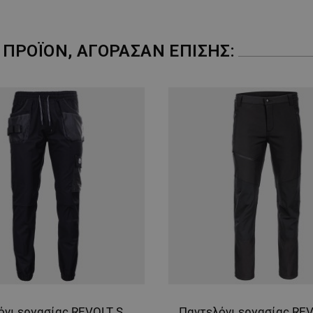
ΠΡΟΪΌΝ, ΑΓΌΡΑΣΑΝ ΕΠΊΣΗΣ:
Παντελόνι εργασίας REVOLT SPORT BLACK