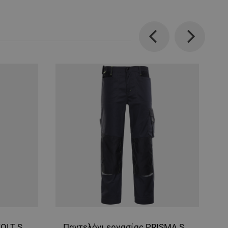
Previous
Next
Παντελόνι εργασίας REVOLT SOFTSHELL BLACK
Παντελόνι εργασίας PRISMA SPANDEX GREY/BLACK