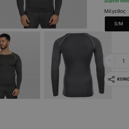
Δωρεάν απο
Μέγεθος
S/M
ΚΟΙΝ