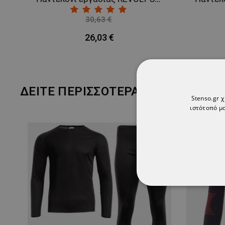
30,63 €
-15%
26,03 €
ΔΕΊΤΕ ΠΕΡΙΣΣΌΤΕΡΑ
Stenso.gr 
ιστότοπό μα
ΑΠΟΛΎΤΩΣ ΑΠΑΡ
ΜΗ ΤΑΞΙΝΟΜΗΜ