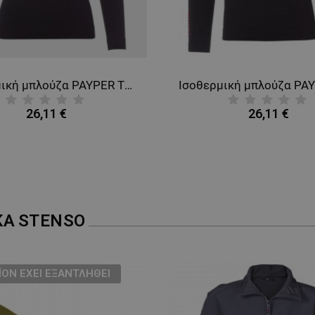
Ισοθερμική μπλούζα PAYPER THERMO PRO LADY 240 LS
26,11 €
26,11 €
ΚΑ
STENSO
ΪΌΝ ΈΧΕΙ ΕΞΑΝΤΛΗΘΕΊ