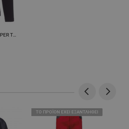
Ισοθερμική μπλούζα PAYPER THERMO PRO 240 LS
Previous
Next
ТΟ ΠΡΟΪΌΝ ΈΧΕΙ ΕΞΑΝΤΛΗΘΕΊ