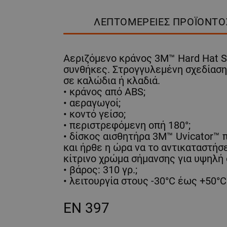
ΛΕΠΤΟΜΈΡΕΙΕΣ ΠΡΟΪΌΝΤΟ
Αεριζόμενο κράνος 3M™ Hard Hat S
συνθήκες. Στρογγυλεμένη σχεδίαση
σε καλώδια ή κλαδιά.
• κράνος από ABS;
• αεραγωγοί;
• κοντό γείσο;
• περιστρεφόμενη οπή 180°;
• δίσκος αισθητήρα 3M™ Uvicator™ 
και ήρθε η ώρα να το αντικαταστήσ
κίτρινο χρώμα σήμανσης για υψηλή
• βάρος: 310 γρ.;
• λειτουργία στους -30°C έως +50°C
EN 397