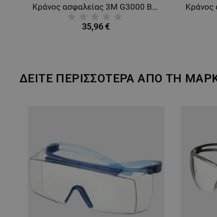
άνος ασφαλείας 3M G30О1 YELLOW
Κράνος ασφαλείας 3M G3000 BLUE
35,96 €
ΔΕΙΤΕ ΠΕΡΙΣΣΟΤΕΡΑ ΑΠΟ ΤΗ ΜΑΡ