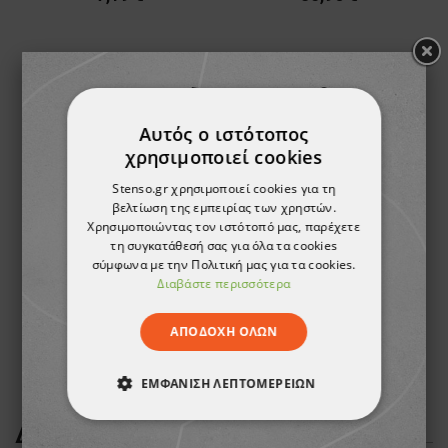
Αυτός ο ιστότοπος
χρησιμοποιεί cookies
Stenso.gr χρησιμοποιεί cookies για τη
βελτίωση της εμπειρίας των χρηστών.
Χρησιμοποιώντας τον ιστότοπό μας, παρέχετε
τη συγκατάθεσή σας για όλα τα cookies
σύμφωνα με την Πολιτική μας για τα cookies.
Διαβάστε περισσότερα
Ανακλαστικό γιλέκο PAYPER ACE MESH ORANGE
9,55 €
ΑΠΟΔΟΧΉ ΌΛΩΝ
ΕΜΦΆΝΙΣΗ ΛΕΠΤΟΜΕΡΕΙΏΝ
ΑΠΟΛΎΤΩΣ ΑΠΑΡΑΊΤΗΤΑ
ΔΕΊΤΕ ΠΕΡΙΣΣΌΤΕΡΑ