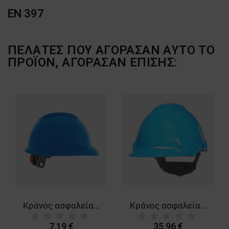
EN 397
ΠΕΛΆΤΕΣ ΠΟΥ ΑΓΌΡΑΣΑΝ ΑΥΤΌ ΤΟ
ΠΡΟΪΌΝ, ΑΓΌΡΑΣΑΝ ΕΠΊΣΗΣ:
Κράνος ασφαλείας BBU SP200T BLUE
Κράνος ασφαλείας 3M G3000 BLUE
7,19 €
35,96 €