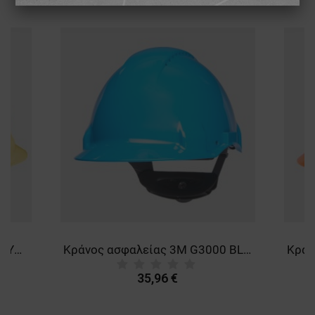
ΑΠΌΔΟΣΗΣ
ΣΤΌΧΕΥΣΗΣ
ΛΕΙΤΟΥΡΓΙΚΌΤΗΤΑΣ
ΜΗ ΤΑΞΙΝΟΜΗΜΈΝΑ
Κράνος ασφαλείας 3M G30О1 YELLOW
Κράνος ασφαλείας 3M G3000 BLUE
35,96 €