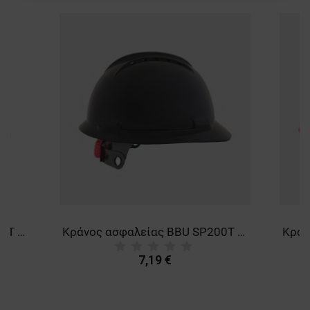
ΑΠΌΔΟΣΗΣ
ΣΤΌΧΕΥΣΗΣ
ΛΕΙΤΟΥΡΓΙΚΌΤΗΤΑΣ
ΜΗ ΤΑΞΙΝΟΜΗΜΈΝΑ
Κράνος ασφαλείας BBU SP200T GREY
Κράνος ασφαλείας BBU SP200T BLACK
7,19 €