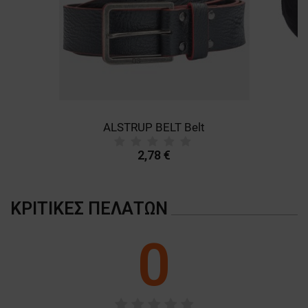
ALSTRUP BELT Belt
B
2,78 €
ΚΡΙΤΙΚΈΣ ΠΕΛΑΤΏΝ
0