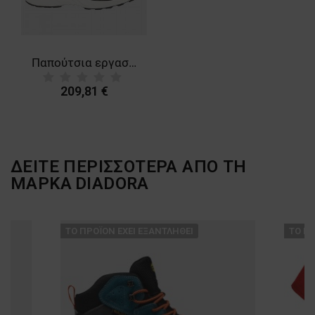
Παπούτσια εργασίας DIADORA FLY LITEBASE MATRYX S3 HRO SRC ESD
209,81 €
ΔΕΙΤΕ ΠΕΡΙΣΣΟΤΕΡΑ ΑΠΟ ΤΗ
ΜΑΡΚΑ
DIADORA
ТΟ ΠΡΟΪΌΝ ΈΧΕΙ ΕΞΑΝΤΛΗΘΕΊ
ТΟ ΠΡ