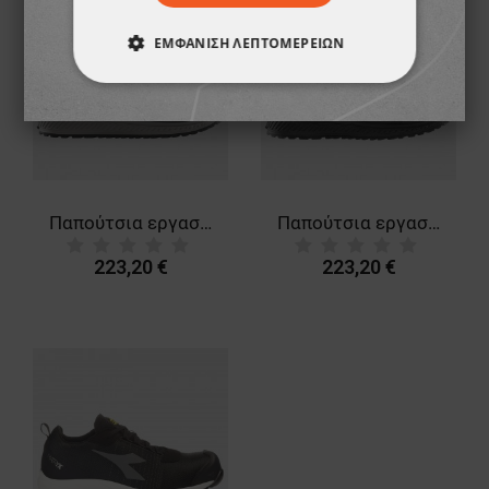
ΝΈΟ
ΝΈΟ
ΕΜΦΆΝΙΣΗ ΛΕΠΤΟΜΕΡΕΙΏΝ
ΑΠΟΛΎΤΩΣ ΑΠΑΡΑΊΤΗΤΑ
ΑΠΌΔΟΣΗΣ
ΣΤΌΧΕΥΣΗΣ
ΛΕΙΤΟΥΡΓΙΚΌΤΗΤΑΣ
Παπούτσια εργασίας FRISTADS ComfortStep S1PS ESD GREY
Παπούτσια εργασίας FRISTADS ComfortStep S1PS ESD ANTHRACITE GREY
ΜΗ ΤΑΞΙΝΟΜΗΜΈΝΑ
223,20 €
223,20 €