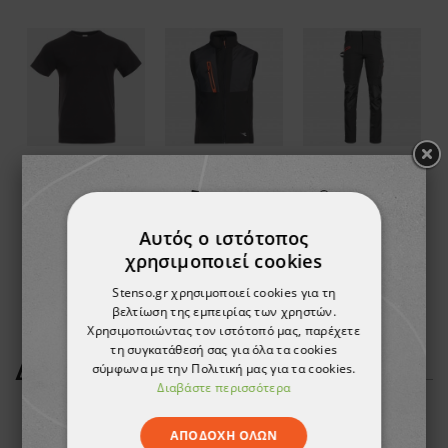
Αυτός ο ιστότοπος
χρησιμοποιεί cookies
Stenso.gr χρησιμοποιεί cookies για τη
βελτίωση της εμπειρίας των χρηστών.
Χρησιμοποιώντας τον ιστότοπό μας, παρέχετε
τη συγκατάθεσή σας για όλα τα cookies
ΔΕΊΤΕ ΠΕΡΙΣΣΌΤΕΡΑ
σύμφωνα με την Πολιτική μας για τα cookies.
Διαβάστε περισσότερα
ΑΠΟΔΟΧΉ ΌΛΩΝ