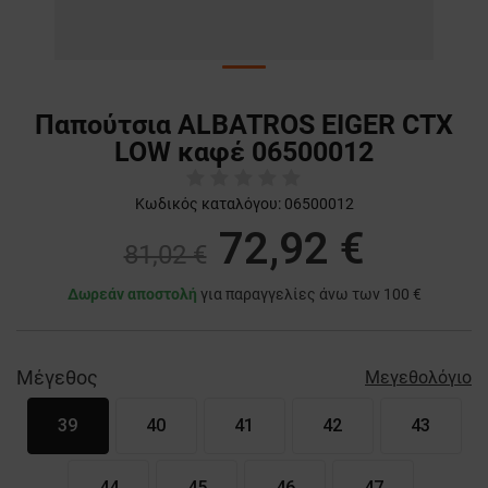
Παπούτσια ALBATROS EIGER CTX
LOW καφέ 06500012
Κωδικός καταλόγου:
06500012
72,92 €
81,02 €
Δωρεάν αποστολή
για παραγγελίες άνω των 100 €
Μέγεθος
Μεγεθολόγιο
39
40
41
42
43
44
45
46
47