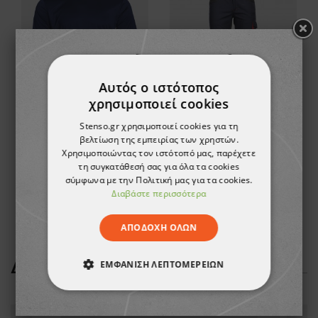
Αυτός ο ιστότοπος
χρησιμοποιεί cookies
Stenso.gr χρησιμοποιεί cookies για τη
Κοντομάνικη μπλούζα FIT DARK BLUE
Παντελόνι εργασίας KASTOR STRETCH DARK BLUE/RED
βελτίωση της εμπειρίας των χρηστών.
Χρησιμοποιώντας τον ιστότοπό μας, παρέχετε
27,90 €
6,45 €
τη συγκατάθεσή σας για όλα τα cookies
-20%
σύμφωνα με την Πολιτική μας για τα cookies.
5,15 €
Διαβάστε περισσότερα
ΑΠΟΔΟΧΉ ΌΛΩΝ
ΔΕΊΤΕ ΠΕΡΙΣΣΌΤΕΡΑ
ΕΜΦΆΝΙΣΗ ΛΕΠΤΟΜΕΡΕΙΏΝ
ΑΠΟΛΎΤΩΣ ΑΠΑΡΑΊΤΗΤΑ