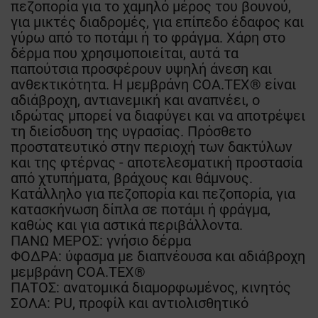
πεζοπορία για το χαμηλό μέρος του βουνού,
για μικτές διαδρομές, για επίπεδο έδαφος και
γύρω από το ποτάμι ή το φράγμα. Χάρη στο
δέρμα που χρησιμοποιείται, αυτά τα
παπούτσια προσφέρουν υψηλή άνεση και
ανθεκτικότητα. Η μεμβράνη COA.TEX® είναι
αδιάβροχη, αντιανεμική και αναπνέει, ο
ιδρώτας μπορεί να διαφύγει και να αποτρέψει
τη διείσδυση της υγρασίας. Πρόσθετο
προστατευτικό στην περιοχή των δακτύλων
και της φτέρνας - αποτελεσματική προστασία
από χτυπήματα, βράχους και θάμνους.
Κατάλληλο για πεζοπορία και πεζοπορία, για
κατασκήνωση δίπλα σε ποτάμι ή φράγμα,
καθώς και για αστικά περιβάλλοντα.
ΠΑΝΩ ΜΕΡΟΣ: γνήσιο δέρμα
ΦΟΔΡΑ: ύφασμα με διαπνέουσα και αδιάβροχη
μεμβράνη COA.TEX®
ΠΑΤΟΣ: ανατομικά διαμορφωμένος, κινητός
ΣΟΛΑ: PU, προφίλ και αντιολισθητικό