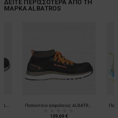
ΔΕΙΤΕ ΠΕΡΙΣΣΟΤΕΡΑ ΑΠΟ ΤΗ
ΜΑΡΚΑ
ALBATROS
Παπούτσια ALBATROS VIALE BLACK LOW О1 HRO SRC
Παπούτσια ασφαλείας ALBATROS ULTIMATE IMPULSE OLIVE S1P ESD HRO SRA
109,69 €