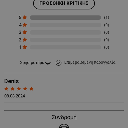
ΠΡΟΣΘΉΚΗ ΚΡΙΤΙΚΉΣ
5
(1)
4
(0)
3
(0)
2
(0)
1
(0)
Επιβεβαιωμένη παραγγελία
done
Denis
08.08.2024
Συνδρομή