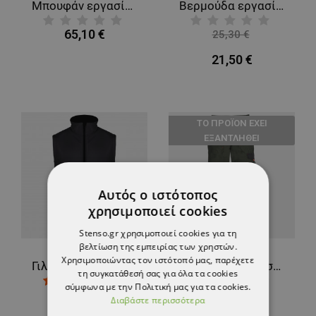
Μπουφάν εργασίας NEURUM DENIM
Βερμούδα εργασίας REVOLT LIGHT STRETCH GREEN
65,10 €
25,30 €
-15%
21,50 €
ТΟ ΠΡΟΪΌΝ ΈΧΕΙ
ΕΞΑΝΤΛΗΘΕΊ
Αυτός ο ιστότοπος
χρησιμοποιεί cookies
Stenso.gr χρησιμοποιεί cookies για τη
βελτίωση της εμπειρίας των χρηστών.
Χρησιμοποιώντας τον ιστότοπό μας, παρέχετε
Γιλέκο AVEO BLACK Softshel
Παντελόνι εργασίας PRISMA SUMMER OLIVE/BLACK
τη συγκατάθεσή σας για όλα τα cookies
σύμφωνα με την Πολιτική μας για τα cookies.
17,36 €
7,60 €
Διαβάστε περισσότερα