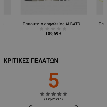
Παπούτσια ALBATROS EIGER CTX LOW
Παπούτσια ασφαλείας ALBATROS ULTIMATE IMPULSE OLIVE S1P ESD HRO SRA
109,69 €
ΚΡΙΤΙΚΈΣ ΠΕΛΑΤΏΝ
5
(
1
κριτικές)