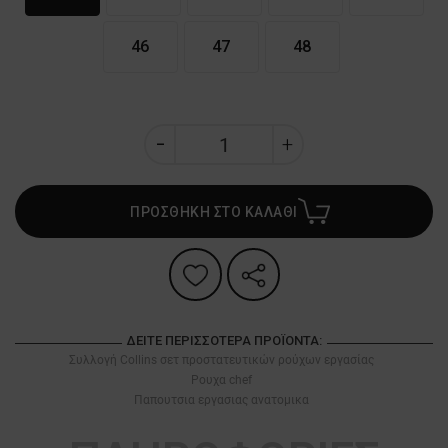
46
47
48
ΠΡΟΣΘΗΚΗ ΣΤΟ ΚΑΛΑΘΙ
ΔΕΊΤΕ ΠΕΡΙΣΣΌΤΕΡΑ ΠΡΟΪΌΝΤΑ:
Συλλογή Collins σετ προστατευτικών ρούχων εργασίας
Ρουχα chef
Παπουτσια εργασιας ανατομικα