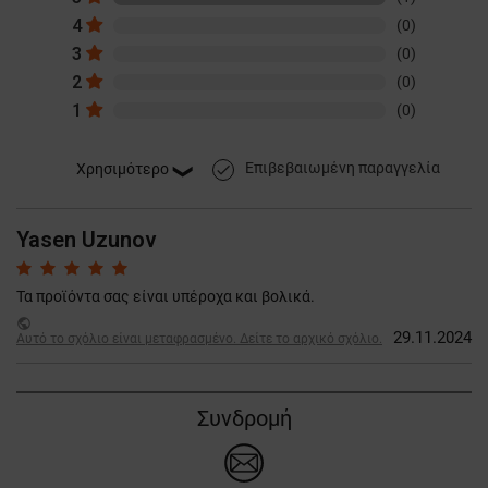
4
(0)
3
(0)
2
(0)
1
(0)
Επιβεβαιωμένη παραγγελία
done
Yasen Uzunov
Τα προϊόντα σας είναι υπέροχα και βολικά.
public
29.11.2024
Αυτό το σχόλιο είναι μεταφρασμένο. Δείτε το αρχικό σχόλιο.
Συνδρομή