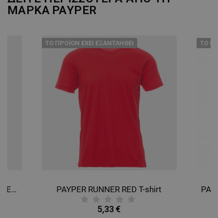
ΑΠΌΔΟΣΗΣ
ΣΤΌΧΕΥΣΗΣ
ΜΑΡΚΑ
PAYPER
ΛΕΙΤΟΥΡΓΙΚΌΤΗΤΑΣ
ТΟ ΠΡΟΪΌΝ ΈΧΕΙ ΕΞΑΝΤΛΗΘΕΊ
ТΟ ΠΡ
ΜΗ ΤΑΞΙΝΟΜΗΜΈΝΑ
PAYPER RUNNER FLUO ORANGE T-shirt
PAYPER RUNNER RED T-shirt
5,33 €