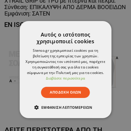
XTRAIL GRIP σε TPU με πτέρνα και πέλμα.
Σύνθεση: ΕΠΙΚΑΛΥΨΗ ΑΠΟ ΔΕΡΜΑ ΒΟΟΕΙΔΩΝ
Εμφάνιση: ΣΑΤΕΝ
EN ISO 20345
Αυτός ο ιστότοπος
χρησιμοποιεί cookies
Stenso.gr χρησιμοποιεί cookies για τη
βελτίωση της εμπειρίας των χρηστών.
Χρησιμοποιώντας τον ιστότοπό μας, παρέχετε
τη συγκατάθεσή σας για όλα τα cookies
σύμφωνα με την Πολιτική μας για τα cookies.
Διαβάστε περισσότερα
ΑΠΟΔΟΧΉ ΌΛΩΝ
ΕΜΦΆΝΙΣΗ ΛΕΠΤΟΜΕΡΕΙΏΝ
ΑΠΟΛΎΤΩΣ ΑΠΑΡΑΊΤΗΤΑ
ΔΕΙΤΕ ΠΕΡΙΣΣΟΤΕΡΑ ΑΠΟ ΤΗ