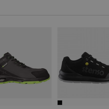
μαύρο