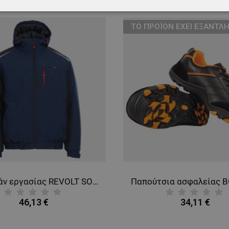
ΑΊΤΗΤΑ
ΑΠΌΔΟΣΗΣ
ΣΤΌΧΕΥΣΗΣ
ΛΕΙΤΟΥΡΓΙΚ
ТΟ ΠΡΟΪΌΝ ΈΧΕΙ ΕΞΑΝΤΛΗ
ΈΝΑ
Μπουφάν εργασίας REVOLT SOFTSHELL WINTER NAVY BLUE/BLACK
46,13 €
34,11 €