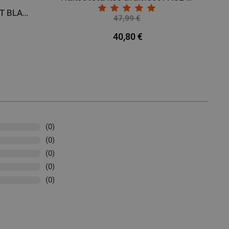
Παπούτσια εργασίας JETT BLACK LOW MF S1PL MF ESD
47,99 €
-15%
40,80 €
(0)
(0)
(0)
(0)
(0)