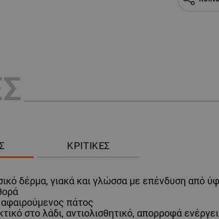
ΕΣ
Σ
ΚΡΙΤΙΚΈΣ
κό δέρμα, γιακά και γλώσσα με επένδυση από ύ
θορά
, αφαιρούμενος πάτος
τικό στο λάδι, αντιολισθητικό, απορροφά ενέργε