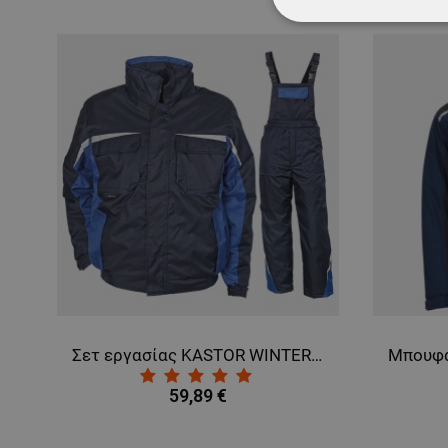
ΑΠΟΛΎΤΩΣ ΑΠΑΡ
ΜΗ ΤΑΞΙΝΟΜΗΜ
ENGINE NAVY BLUE
Σετ εργασίας KASTOR WINTER BLUE
59,89 €