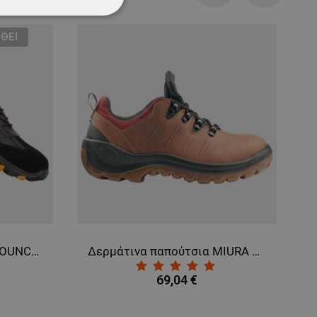
Previous
Next
ΌΤΗΤΑΣ
ΘΕΊ
Παπούτσια ασφαλείας BOUNCE S1P
Δερμάτινα παπούτσια MIURA O2 SRC
69,04 €