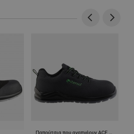
Previous
Next
μα
Παπούτσια που αναπνέουν ACE BLACK O2 MF SR