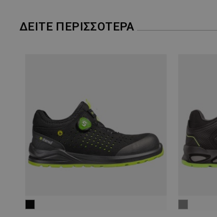
ΔΕΊΤΕ ΠΕΡΙΣΣΌΤΕΡΑ
μαύρο
γκρι