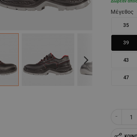
Δωρεάν απο
Μέγεθος
35
39
43
Next
47
ΚΟΙΝ