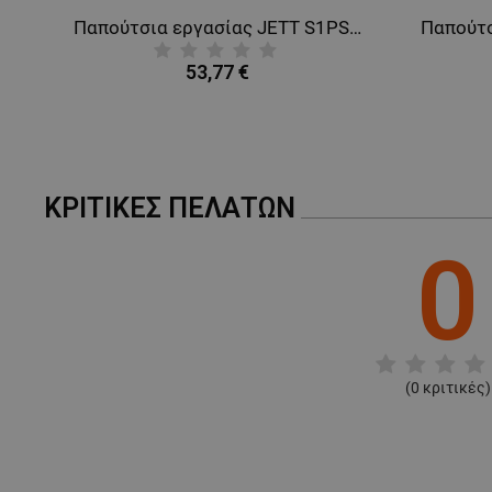
Παπούτσια εργασίας JETT S1PS ESD GREY/BLUE
Παπούτσια εργασίας JETT S1PS ESD BLACK/GREEN
53,77 €
ΚΡΙΤΙΚΈΣ ΠΕΛΑΤΏΝ
0
(
0
κριτικές)