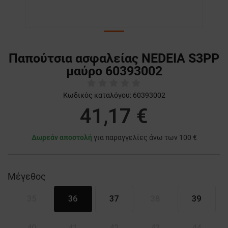
Παπούτσια ασφαλείας NEDEIA S3PP
μαύρο 60393002
Κωδικός καταλόγου:
60393002
41,17 €
Δωρεάν αποστολή
για παραγγελίες άνω των 100 €
Μέγεθος
35
36
37
38
39
40
41
42
43
44