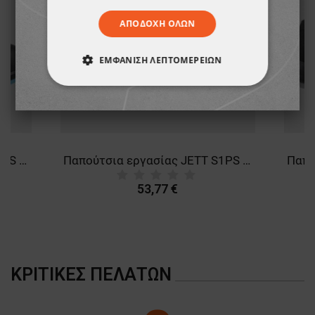
ΑΠΟΔΟΧΉ ΌΛΩΝ
ΕΜΦΆΝΙΣΗ ΛΕΠΤΟΜΕΡΕΙΏΝ
ΑΠΟΛΎΤΩΣ ΑΠΑΡΑΊΤΗΤΑ
ΑΠΌΔΟΣΗΣ
ΣΤΌΧΕΥΣΗΣ
ΛΕΙΤΟΥΡΓΙΚΌΤΗΤΑΣ
Παπούτσια εργασίας JETT S1PS ESD GREY/BLUE
Παπούτσια εργασίας JETT S1PS ESD BLACK/GREEN
53,77 €
ΜΗ ΤΑΞΙΝΟΜΗΜΈΝΑ
ΚΡΙΤΙΚΈΣ ΠΕΛΑΤΏΝ