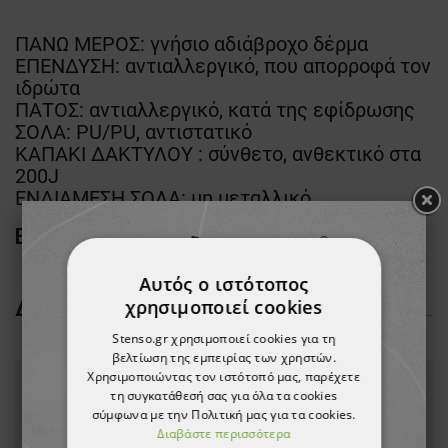
ΠΑΝΩ ΜΕΡΟΣ: γνήσιο αδιάβροχο δέρμα
ΕΠΕΝΔΥΣΗ: αντιαλλεργικό, που απορροφά τον
ιδρώτα
ΠΑΤΟΣ: αντιαλλεργικό, κατά της εφίδρωσης
ΣΟΛΑ: PU/PU, αντιστατικό
ΚΑΠΑΚΙ ΔΑΚΤΥΛΟΥ : σύνθετο, ανθεκτικό στα
200J
ΕΝΔΙΑΜΕΣΗ ΣΟΛΑ: μη μεταλλικό
EN ISO 20345
Αυτός ο ιστότοπος
ΔΕΊΤΕ ΠΕΡΙΣΣΌΤΕΡΑ
χρησιμοποιεί cookies
Stenso.gr χρησιμοποιεί cookies για τη
βελτίωση της εμπειρίας των χρηστών.
Χρησιμοποιώντας τον ιστότοπό μας, παρέχετε
τη συγκατάθεσή σας για όλα τα cookies
σύμφωνα με την Πολιτική μας για τα cookies.
Διαβάστε περισσότερα