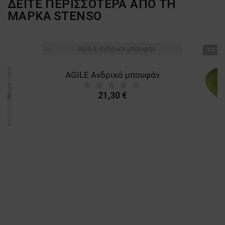
ΔΕΙΤΕ ΠΕΡΙΣΣΟΤΕΡΑ ΑΠΟ ΤΗ
ΜΑΡΚΑ
STENSO
ТΟ ΠΡ
AGILE Ανδρικό μπουφάν
21,30 €
A