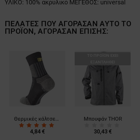
ΥΛΙΚΟ: 100% ακρυλικό ΜΕΓΕΘΟΣ: universal
ΠΕΛΆΤΕΣ ΠΟΥ ΑΓΌΡΑΣΑΝ ΑΥΤΌ ΤΟ
ΠΡΟΪΌΝ, ΑΓΌΡΑΣΑΝ ΕΠΊΣΗΣ:
ТΟ ΠΡΟΪΌΝ ΈΧΕΙ
ΕΞΑΝΤΛΗΘΕΊ
Θερμικές κάλτσες DABIH
Μπουφάν THOR
4,84 €
30,43 €