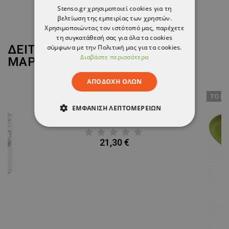
5,21 €
Stenso.gr χρησιμοποιεί cookies για τη
βελτίωση της εμπειρίας των χρηστών.
Χρησιμοποιώντας τον ιστότοπό μας, παρέχετε
τη συγκατάθεσή σας για όλα τα cookies
ΔΕΙΤΕ ΠΕΡΙΣΣΟΤΕΡΑ ΑΠΟ ΤΗ
σύμφωνα με την Πολιτική μας για τα cookies.
Διαβάστε περισσότερα
ΜΑΡΚΑ
STENSO
ΑΠΟΔΟΧΉ ΌΛΩΝ
ТΟ ΠΡ
ΕΜΦΆΝΙΣΗ ΛΕΠΤΟΜΕΡΕΙΏΝ
AGILE Ανδρικό μπουφάν
ΑΠΟΛΎΤΩΣ ΑΠΑΡΑΊΤΗΤΑ
21,30 €
ΑΠΌΔΟΣΗΣ
ΣΤΌΧΕΥΣΗΣ
ΛΕΙΤΟΥΡΓΙΚΌΤΗΤΑΣ
ΜΗ ΤΑΞΙΝΟΜΗΜΈΝΑ