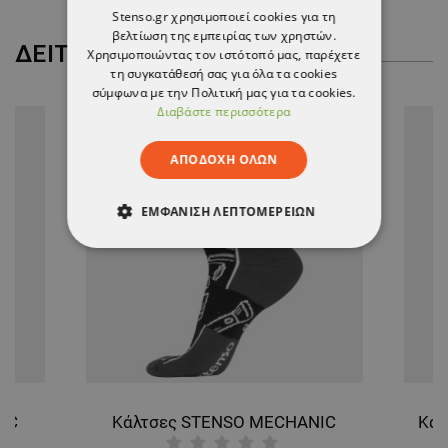
Stenso.gr χρησιμοποιεί cookies για τη
βελτίωση της εμπειρίας των χρηστών.
ΔΕΊΤΕ ΠΕΡΙΣΣΌΤΕΡΑ
Χρησιμοποιώντας τον ιστότοπό μας, παρέχετε
τη συγκατάθεσή σας για όλα τα cookies
σύμφωνα με την Πολιτική μας για τα cookies.
Διαβάστε περισσότερα
ΑΠΟΔΟΧΉ ΌΛΩΝ
ΕΜΦΆΝΙΣΗ ΛΕΠΤΟΜΕΡΕΙΏΝ
ΑΠΟΛΎΤΩΣ ΑΠΑΡΑΊΤΗΤΑ
ΑΠΌΔΟΣΗΣ
ΣΤΌΧΕΥΣΗΣ
ΛΕΙΤΟΥΡΓΙΚΌΤΗΤΑΣ
ΜΗ ΤΑΞΙΝΟΜΗΜΈΝΑ
IC
Κάλτσες STENSO MECHANIC
Κάλ