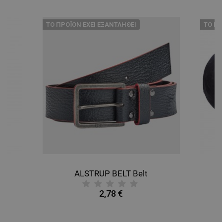
ΛΕΙΤΟΥΡΓΙΚΌΤΗΤΑΣ
ТΟ ΠΡΟΪΌΝ ΈΧΕΙ ΕΞΑΝΤΛΗΘΕΊ
ТΟ ΠΡ
ΜΗ ΤΑΞΙΝΟΜΗΜΈΝΑ
ALSTRUP BELT Belt
B
2,78 €