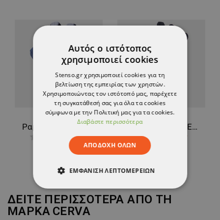
Αυτός ο ιστότοπος
χρησιμοποιεί cookies
Stenso.gr χρησιμοποιεί cookies για τη
βελτίωση της εμπειρίας των χρηστών.
Χρησιμοποιώντας τον ιστότοπό μας, παρέχετε
τη συγκατάθεσή σας για όλα τα cookies
σύμφωνα με την Πολιτική μας για τα cookies.
Διαβάστε περισσότερα
Ραμμένα γάντια KESTREL
Πλεκτά γάντια LEON TOUCHSCREEN
ΑΠΟΔΟΧΉ ΌΛΩΝ
1,74 €
1,98 €
ΕΜΦΆΝΙΣΗ ΛΕΠΤΟΜΕΡΕΙΏΝ
ΑΠΟΛΎΤΩΣ ΑΠΑΡΑΊΤΗΤΑ
ΔΕΙΤΕ ΠΕΡΙΣΣΟΤΕΡΑ ΑΠΟ ΤΗ
ΜΑΡΚΑ
CERVA
ΑΠΌΔΟΣΗΣ
ΣΤΌΧΕΥΣΗΣ