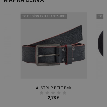
ТΟ ΠΡΟΪΌΝ ΈΧΕΙ ΕΞΑΝΤΛΗΘΕΊ
ТΟ ΠΡ
ALSTRUP BELT Belt
B
2,78 €