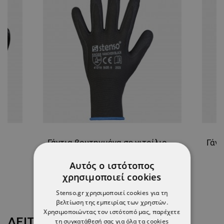
CO
Γάντια βουτηγμένα σε νιτρίλιο HANOVER BLACK
1,44 €
Αυτός ο ιστότοπος
-11%
χρησιμοποιεί cookies
1,28 €
Stenso.gr χρησιμοποιεί cookies για τη
βελτίωση της εμπειρίας των χρηστών.
Χρησιμοποιώντας τον ιστότοπό μας, παρέχετε
ΔΕΊΤΕ ΠΕΡΙΣΣΌΤΕΡΑ
τη συγκατάθεσή σας για όλα τα cookies