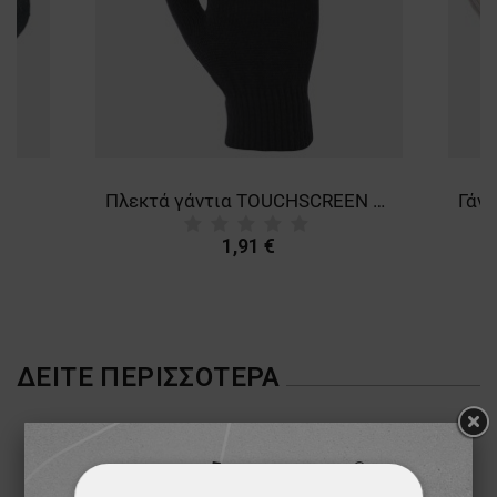
Πλεκτά γάντια TOUCHSCREEN LADY
1,91 €
ΔΕΊΤΕ ΠΕΡΙΣΣΌΤΕΡΑ