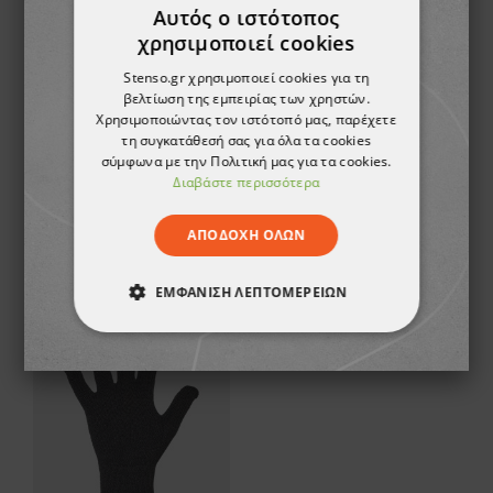
Αυτός ο ιστότοπος
χρησιμοποιεί cookies
Stenso.gr χρησιμοποιεί cookies για τη
βελτίωση της εμπειρίας των χρηστών.
Χρησιμοποιώντας τον ιστότοπό μας, παρέχετε
τη συγκατάθεσή σας για όλα τα cookies
σύμφωνα με την Πολιτική μας για τα cookies.
Διαβάστε περισσότερα
Γάντια για οθόνες αφής CLIFF TOUCHSCREEN
Γυναικεία γάντια χωρίς δάχτυλα PARRY BLACK
3,35 €
2,98 €
ΑΠΟΔΟΧΉ ΌΛΩΝ
ΕΜΦΆΝΙΣΗ ΛΕΠΤΟΜΕΡΕΙΏΝ
ΑΠΟΛΎΤΩΣ ΑΠΑΡΑΊΤΗΤΑ
ΑΠΌΔΟΣΗΣ
ΣΤΌΧΕΥΣΗΣ
ΛΕΙΤΟΥΡΓΙΚΌΤΗΤΑΣ