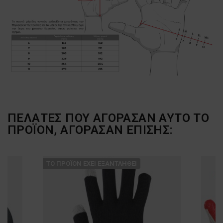
ΠΕΛΆΤΕΣ ΠΟΥ ΑΓΌΡΑΣΑΝ ΑΥΤΌ ΤΟ
ΠΡΟΪΌΝ, ΑΓΌΡΑΣΑΝ ΕΠΊΣΗΣ:
ТΟ ΠΡΟΪΌΝ ΈΧΕΙ ΕΞΑΝΤΛΗΘΕΊ