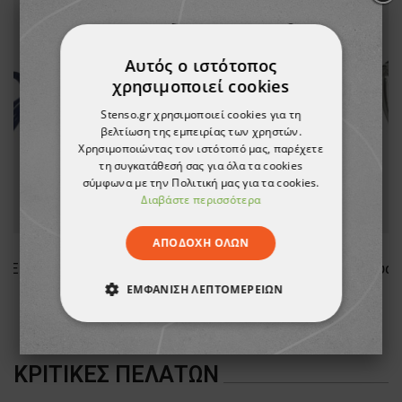
Αυτός ο ιστότοπος
χρησιμοποιεί cookies
Stenso.gr χρησιμοποιεί cookies για τη
βελτίωση της εμπειρίας των χρηστών.
Χρησιμοποιώντας τον ιστότοπό μας, παρέχετε
τη συγκατάθεσή σας για όλα τα cookies
σύμφωνα με την Πολιτική μας για τα cookies.
Διαβάστε περισσότερα
ΑΠΟΔΟΧΉ ΌΛΩΝ
Γυαλιά προστασίας 3M SECUREFIT SF 1О2 BLUE
Γυαλιά προστασίας 3M SECUREFIT SF 37О1
ΕΜΦΆΝΙΣΗ ΛΕΠΤΟΜΕΡΕΙΏΝ
27,28 €
ΑΠΟΛΎΤΩΣ ΑΠΑΡΑΊΤΗΤΑ
ΚΡΙΤΙΚΈΣ ΠΕΛΑΤΏΝ
ΑΠΌΔΟΣΗΣ
ΣΤΌΧΕΥΣΗΣ