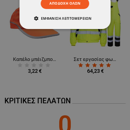
ΑΠΟΔΟΧΉ ΌΛΩΝ
ΕΜΦΆΝΙΣΗ ΛΕΠΤΟΜΕΡΕΙΏΝ
ΑΠΟΛΎΤΩΣ ΑΠΑΡΑΊΤΗΤΑ
ΑΠΌΔΟΣΗΣ
ΣΤΌΧΕΥΣΗΣ
ΛΕΙΤΟΥΡΓΙΚΌΤΗΤΑΣ
Καπέλο μπέιζμπολ TAHR HV ORANGE
Σετ εργασίας φωσφοριζέ COLLINS HV YELLOW WINTER
3,22 €
64,23 €
ΜΗ ΤΑΞΙΝΟΜΗΜΈΝΑ
ΚΡΙΤΙΚΈΣ ΠΕΛΑΤΏΝ
0