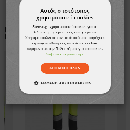
Αυτός ο ιστότοπος
χρησιμοποιεί cookies
Stenso.gr χρησιμοποιεί cookies για τη
ΠΕΛΆΤΕΣ ΠΟΥ ΑΓΌΡΑΣΑΝ ΑΥΤΌ ΤΟ
βελτίωση της εμπειρίας των χρηστών.
ΠΡΟΪΌΝ, ΑΓΌΡΑΣΑΝ ΕΠΊΣΗΣ:
Χρησιμοποιώντας τον ιστότοπό μας, παρέχετε
τη συγκατάθεσή σας για όλα τα cookies
σύμφωνα με την Πολιτική μας για τα cookies.
Διαβάστε περισσότερα
ΑΠΟΔΟΧΉ ΌΛΩΝ
ΕΜΦΆΝΙΣΗ ΛΕΠΤΟΜΕΡΕΙΏΝ
ΑΠΟΛΎΤΩΣ ΑΠΑΡΑΊΤΗΤΑ
ΑΠΌΔΟΣΗΣ
ΣΤΌΧΕΥΣΗΣ
ΛΕΙΤΟΥΡΓΙΚΌΤΗΤΑΣ