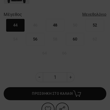
Μέγεθος
Μεγεθολόγιο
44
46
48
50
52
54
56
58
60
62
64
66
ΠΡΟΣΘΗΚΗ ΣΤΟ ΚΑΛΑΘΙ