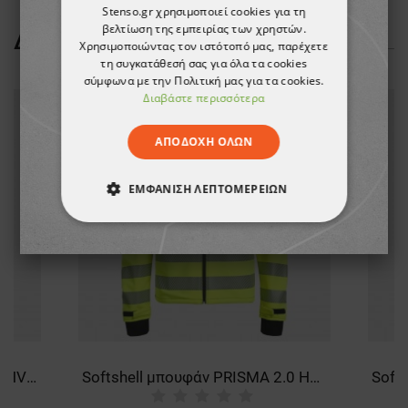
Stenso.gr χρησιμοποιεί cookies για τη
βελτίωση της εμπειρίας των χρηστών.
ΔΕΊΤΕ ΠΕΡΙΣΣΌΤΕΡΑ
Χρησιμοποιώντας τον ιστότοπό μας, παρέχετε
τη συγκατάθεσή σας για όλα τα cookies
σύμφωνα με την Πολιτική μας για τα cookies.
Διαβάστε περισσότερα
ΑΠΟΔΟΧΉ ΌΛΩΝ
ΕΜΦΆΝΙΣΗ ΛΕΠΤΟΜΕΡΕΙΏΝ
ΑΠΟΛΎΤΩΣ ΑΠΑΡΑΊΤΗΤΑ
ΑΠΌΔΟΣΗΣ
ΣΤΌΧΕΥΣΗΣ
ΛΕΙΤΟΥΡΓΙΚΌΤΗΤΑΣ
ΜΗ ΤΑΞΙΝΟΜΗΜΈΝΑ
Μπουφάν εργασίας REEF PAD HV SOFTSHELL YELLOW
Softshell μπουφάν PRISMA 2.0 HV YELLOW/BLACK