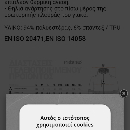
επιπλέον θερμική άνεση.
• Θηλιά ανάρτησης στο πίσω μέρος της
εσωτερικής πλευράς του γιακά.
ΥΛΙΚΟ: 94% πολυεστέρας, 6% σπάντεξ / TPU
EN ISO 20471,EN ISO 14058
Αυτός ο ιστότοπος
χρησιμοποιεί cookies