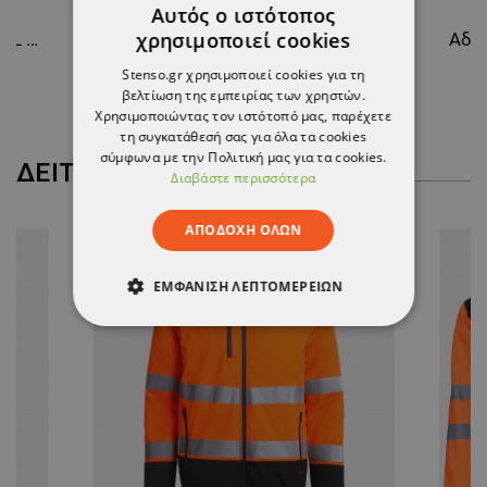
Αυτός ο ιστότοπος
χρησιμοποιεί cookies
Μπουφάν Softshell REEF ROYAL BLUE
Ισοθερμικό κολάν CHILL
Stenso.gr χρησιμοποιεί cookies για τη
17,61 €
βελτίωση της εμπειρίας των χρηστών.
Χρησιμοποιώντας τον ιστότοπό μας, παρέχετε
τη συγκατάθεσή σας για όλα τα cookies
σύμφωνα με την Πολιτική μας για τα cookies.
ΔΕΊΤΕ ΠΕΡΙΣΣΌΤΕΡΑ
Διαβάστε περισσότερα
ΑΠΟΔΟΧΉ ΌΛΩΝ
ΕΜΦΆΝΙΣΗ ΛΕΠΤΟΜΕΡΕΙΏΝ
ΑΠΟΛΎΤΩΣ ΑΠΑΡΑΊΤΗΤΑ
ΑΠΌΔΟΣΗΣ
ΣΤΌΧΕΥΣΗΣ
ΛΕΙΤΟΥΡΓΙΚΌΤΗΤΑΣ