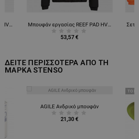
ΜΗ ΤΑΞΙΝΟΜΗΜΈΝΑ
Μπουφάν εργασίας REEF PAD HV SOFTSHELL YELLOW
Μπουφάν εργασίας REEF PAD HV SOFTSHELL ORANGE
53,57 €
ΔΕΙΤΕ ΠΕΡΙΣΣΟΤΕΡΑ ΑΠΟ ΤΗ
ΜΑΡΚΑ
STENSO
ТΟ ΠΡ
AGILE Ανδρικό μπουφάν
21,30 €