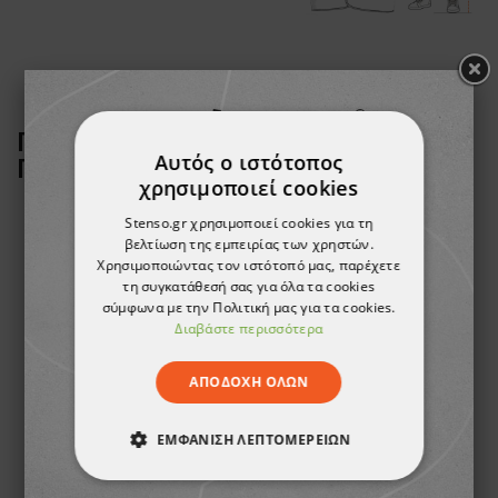
ΠΕΛΆΤΕΣ ΠΟΥ ΑΓΌΡΑΣΑΝ ΑΥΤΌ ΤΟ
Αυτός ο ιστότοπος
ΠΡΟΪΌΝ, ΑΓΌΡΑΣΑΝ ΕΠΊΣΗΣ:
χρησιμοποιεί cookies
Stenso.gr χρησιμοποιεί cookies για τη
βελτίωση της εμπειρίας των χρηστών.
Χρησιμοποιώντας τον ιστότοπό μας, παρέχετε
τη συγκατάθεσή σας για όλα τα cookies
σύμφωνα με την Πολιτική μας για τα cookies.
Διαβάστε περισσότερα
ΑΠΟΔΟΧΉ ΌΛΩΝ
ΕΜΦΆΝΙΣΗ ΛΕΠΤΟΜΕΡΕΙΏΝ
Κράνος ασφαλείας 3M G30О1 YELLOW
Παντελόνι εργασίας KASTOR STRETCH GREY/ORANGE
ΑΠΟΛΎΤΩΣ ΑΠΑΡΑΊΤΗΤΑ