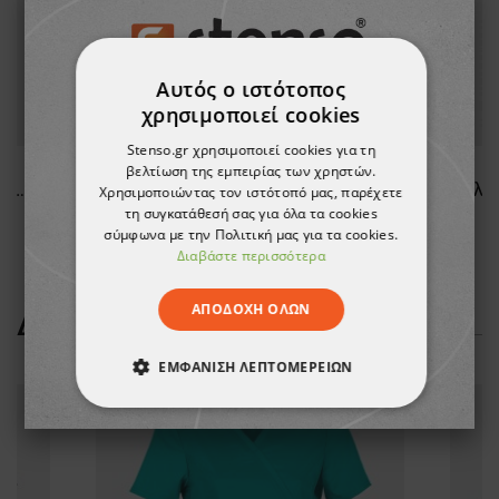
Αυτός ο ιστότοπος
χρησιμοποιεί cookies
Stenso.gr χρησιμοποιεί cookies για τη
βελτίωση της εμπειρίας των χρηστών.
Γυναικεία ιατρική μπλούζα NOBBY WHITE
Γυαλιά ασφαλείας UNIVET 546
Χρησιμοποιώντας τον ιστότοπό μας, παρέχετε
τη συγκατάθεσή σας για όλα τα cookies
11,09 €
σύμφωνα με την Πολιτική μας για τα cookies.
Διαβάστε περισσότερα
ΑΠΟΔΟΧΉ ΌΛΩΝ
ΔΕΊΤΕ ΠΕΡΙΣΣΌΤΕΡΑ
ΕΜΦΆΝΙΣΗ ΛΕΠΤΟΜΕΡΕΙΏΝ
ΑΠΟΛΎΤΩΣ ΑΠΑΡΑΊΤΗΤΑ
ΑΠΌΔΟΣΗΣ
ΣΤΌΧΕΥΣΗΣ