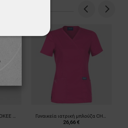
Previous
Next
ΌΤΗΤΑΣ
Ιατρικό παντελόνι CHEROKEE MR CARGO GREY WWE4005
Γυναικεία ιατρική μπλούζα CHEROKEE WRAP PINK WWE610
26,66 €