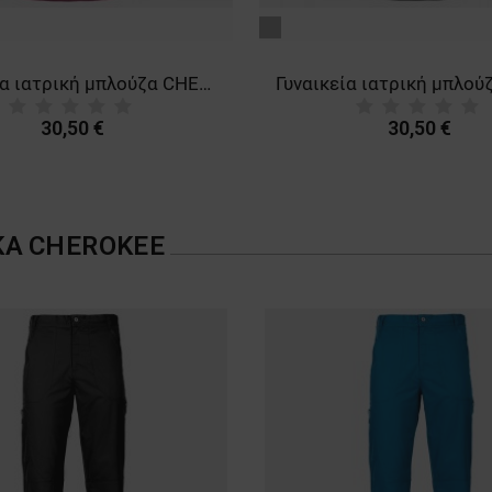
γκρι
Γυναικεία ιατρική μπλούζα CHEROKEE WRAP BORDEAUX WWE4728
30,50 €
30,50 €
ΚΑ
CHEROKEE