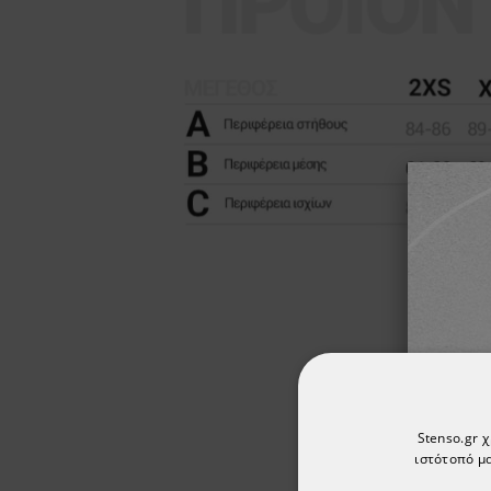
Stenso.gr 
ιστότοπό μα