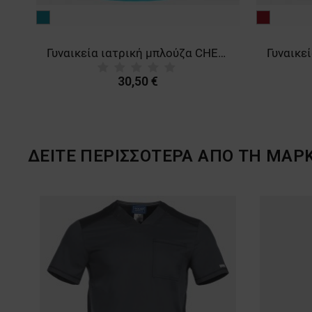
τιρκουάζ
μπορντό
ή μπλούζα CHEROKEE WRAP LIGHT PETROL WWE4728
Γυναικεία ιατρική μπλούζα CHEROKEE WRAP TURQUOISE WWE4728
30,50 €
ΔΕΙΤΕ ΠΕΡΙΣΣΟΤΕΡΑ ΑΠΟ ΤΗ ΜΑΡ