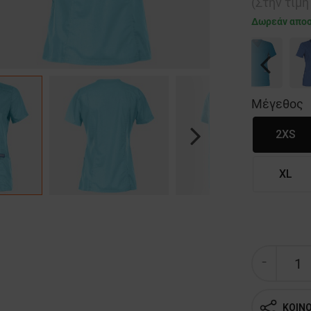
(Στην τιμ
Δωρεάν απο
Previous
Μέγεθος
2XS
Next
XL
ΚΟΙΝ