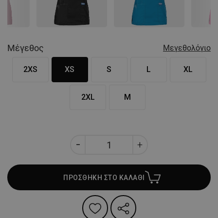
Nex
Μέγεθος
Μεγεθολόγιο
2XS
XS
S
L
XL
2XL
M
ΠΡΟΣΘΗΚΗ ΣΤΟ ΚΑΛΑΘΙ