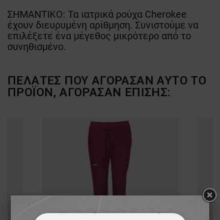
ΣΗΜΑΝΤΙΚΟ: Τα ιατρικά ρούχα Cherokee
έχουν διευρυμένη αρίθμηση. Συνιστούμε να
επιλέξετε ένα μέγεθος μικρότερο από το
συνηθισμένο.
ΠΕΛΆΤΕΣ ΠΟΥ ΑΓΌΡΑΣΑΝ ΑΥΤΌ ΤΟ
ΠΡΟΪΌΝ, ΑΓΌΡΑΣΑΝ ΕΠΊΣΗΣ: