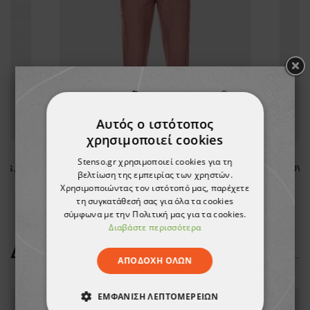
Αυτός ο ιστότοπος
χρησιμοποιεί cookies
Stenso.gr χρησιμοποιεί cookies για τη
Παντελόνι BARISA V NAVY Unisex
Παντελόνι NOBBY STRAIGHT MAUVE
βελτίωση της εμπειρίας των χρηστών.
Χρησιμοποιώντας τον ιστότοπό μας, παρέχετε
15,13 €
τη συγκατάθεσή σας για όλα τα cookies
σύμφωνα με την Πολιτική μας για τα cookies.
Διαβάστε περισσότερα
ΔΕΊΤΕ ΠΕΡΙΣΣΌΤΕΡΑ
ΑΠΟΔΟΧΉ ΌΛΩΝ
ΕΜΦΆΝΙΣΗ ΛΕΠΤΟΜΕΡΕΙΏΝ