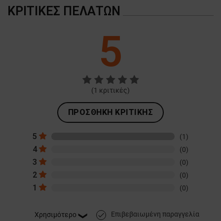
ΚΡΙΤΙΚΈΣ ΠΕΛΑΤΏΝ
5
(
1
κριτικές)
ΠΡΟΣΘΉΚΗ ΚΡΙΤΙΚΉΣ
5
(1)
4
(0)
3
(0)
2
(0)
1
(0)
Επιβεβαιωμένη παραγγελία
done