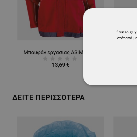
Stenso.gr 
ιστότοπό μα
Μπουφάν εργασίας ASIMO RED
Φόρμα
13,69 €
ΑΠΟΛΎΤΩΣ ΑΠΑΡ
ΔΕΊΤΕ ΠΕΡΙΣΣΌΤΕΡΑ
ΜΗ ΤΑΞΙΝΟΜΗΜ