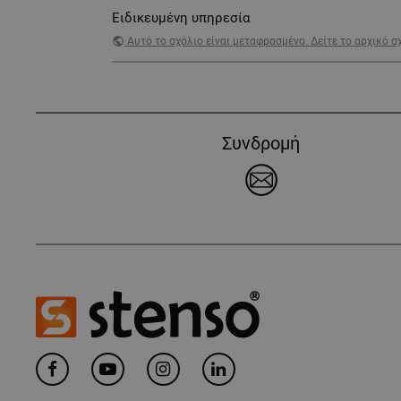
Ειδικευμένη υπηρεσία
public
Αυτό το σχόλιο είναι μεταφρασμένο. Δείτε το αρχικό σ
Συνδρομή