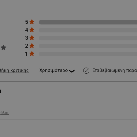
5
4
3
2
1
Επιβεβαιωμένη παρα
ήκη κριτικής
done
а
χόλιο.