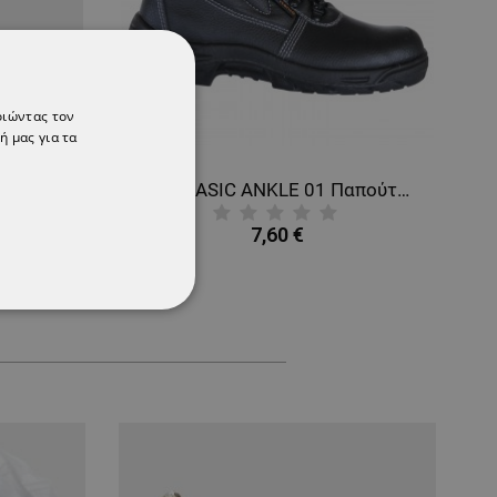
οιώντας τον
ή μας για τα
Ολόσωμη προστατευτική φόρμα με κουκούλα COVERALL WHITE TYPE 5, 6
NEW BASIC ANKLE 01 Παπούτσια εργασίας
7,60 €
ΌΤΗΤΑΣ