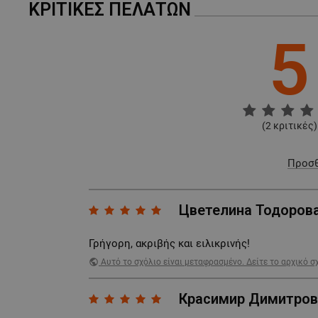
ΚΡΙΤΙΚΈΣ ΠΕΛΑΤΏΝ
5
(
2
κριτικές)
Προσθ
Цветелина Тодоров
Γρήγορη, ακριβής και ειλικρινής!
public
Αυτό το σχόλιο είναι μεταφρασμένο. Δείτε το αρχικό σ
Красимир Димитров