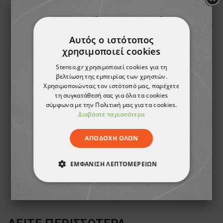
Αυτός ο ιστότοπος
χρησιμοποιεί cookies
Stenso.gr χρησιμοποιεί cookies για τη
βελτίωση της εμπειρίας των χρηστών.
Χρησιμοποιώντας τον ιστότοπό μας, παρέχετε
τη συγκατάθεσή σας για όλα τα cookies
σύμφωνα με την Πολιτική μας για τα cookies.
Διαβάστε περισσότερα
Πλεκτά γάντια CONTRA ESD
Μπλουζάκι με μακριά μανίκια STENSO KAOS GREY
ΑΠΟΔΟΧΉ ΌΛΩΝ
7,94 €
0,81 €
-9%
ΕΜΦΆΝΙΣΗ ΛΕΠΤΟΜΕΡΕΙΏΝ
0,73 €
ΑΠΟΛΎΤΩΣ ΑΠΑΡΑΊΤΗΤΑ
ΑΠΌΔΟΣΗΣ
ΣΤΌΧΕΥΣΗΣ