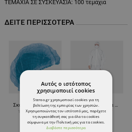
ΤΕΜΑΧΙΑ ΣΕ ΣΥΣΚΕΥΑΣΙΑ: 100 τεμάχια
ΔΕΊΤΕ ΠΕΡΙΣΣΌΤΕΡΑ
Αυτός ο ιστότοπος
χρησιμοποιεί cookies
Stenso.gr χρησιμοποιεί cookies για τη
Σκουφάκι μιας χρήσης BONE CLIP BLUE
Ολόσωμη φόρμα μίας χρήσης BRILL
βελτίωση της εμπειρίας των χρηστών.
Χρησιμοποιώντας τον ιστότοπό μας, παρέχετε
3,10 €
3,60 €
τη συγκατάθεσή σας για όλα τα cookies
σύμφωνα με την Πολιτική μας για τα cookies.
Διαβάστε περισσότερα