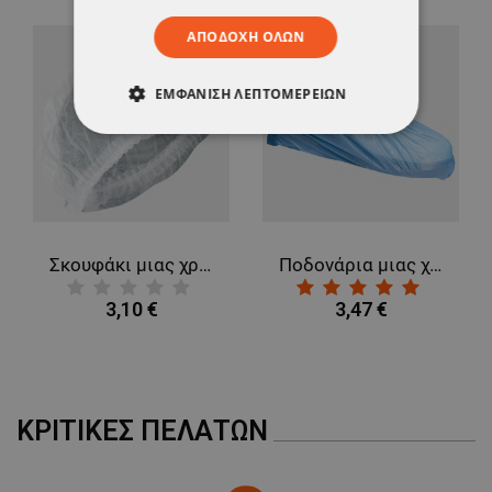
ΑΠΟΔΟΧΉ ΌΛΩΝ
ΕΜΦΆΝΙΣΗ ΛΕΠΤΟΜΕΡΕΙΏΝ
ΑΠΟΛΎΤΩΣ ΑΠΑΡΑΊΤΗΤΑ
ΑΠΌΔΟΣΗΣ
ΣΤΌΧΕΥΣΗΣ
ΛΕΙΤΟΥΡΓΙΚΌΤΗΤΑΣ
Σκουφάκι μιας χρήσης BONE CLIP WHITE
Ποδονάρια μιας χρήσης - 100 τεμ. TERI
ΜΗ ΤΑΞΙΝΟΜΗΜΈΝΑ
3,10 €
3,47 €
ΚΡΙΤΙΚΈΣ ΠΕΛΑΤΏΝ