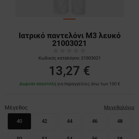
Ιατρικό παντελόνι M3 λευκό
21003021
Κωδικός καταλόγου:
21003021
13,27 €
Δωρεάν αποστολή
για παραγγελίες άνω των 100 €
Μέγεθος
Μεγεθολόγιο
40
42
44
46
48
50
52
54
56
58