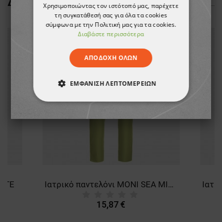
ΔΕΊΤΕ ΠΕΡΙΣΣΌΤΕΡΑ
Χρησιμοποιώντας τον ιστότοπό μας, παρέχετε
τη συγκατάθεσή σας για όλα τα cookies
σύμφωνα με την Πολιτική μας για τα cookies.
Διαβάστε περισσότερα
ΑΠΟΔΟΧΉ ΌΛΩΝ
ΕΜΦΆΝΙΣΗ ΛΕΠΤΟΜΕΡΕΙΏΝ
ΑΠΟΛΎΤΩΣ ΑΠΑΡΑΊΤΗΤΑ
ΑΠΌΔΟΣΗΣ
ΣΤΌΧΕΥΣΗΣ
ΛΕΙΤΟΥΡΓΙΚΌΤΗΤΑΣ
ΜΗ ΤΑΞΙΝΟΜΗΜΈΝΑ
HITE
Ιατρικό παντελόνι MONI SEA MIST
15,87 €