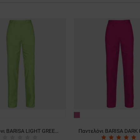
σκούρο
ροζ
Παντελόνι BARISA LIGHT GREEN Unisex