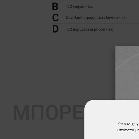
ΜΠΟΡΕΊ ΕΠΊ
Stenso.gr 
ιστότοπό μα