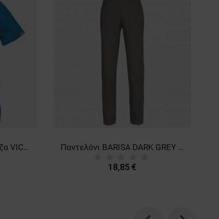
Γυναικεία ιατρική μπλούζα VICTORIA PERTOL
Παντελόνι BARISA DARK GREY Unisex
18,85 €