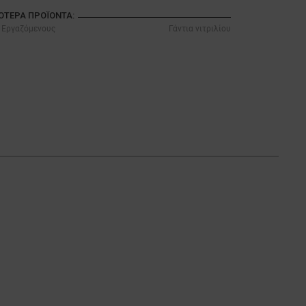
ΣΌΤΕΡΑ ΠΡΟΪΌΝΤΑ:
α Εργαζόμενους
Γάντια νιτριλίου