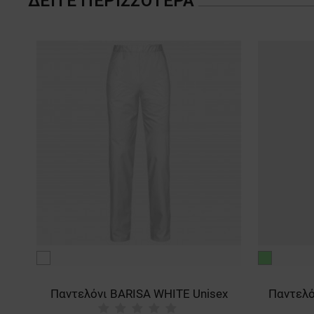
ΔΕΊΤΕ ΠΕΡΙΣΣΌΤΕΡΑ
λευκό
πράσινο
ανοιχτό
ex
Παντελόνι BARISA WHITE Unisex