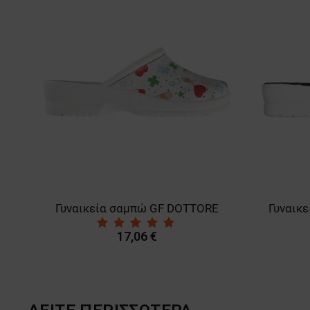
α NOBBY PETROL
Γυναικεία σαμπώ GF DOTTORE
17,06 €