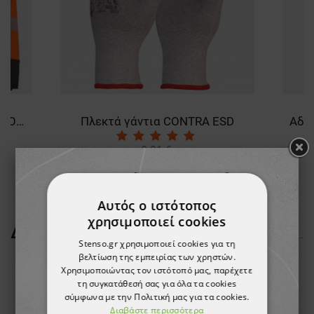
Μπουφάν εργασίας NOBEL PRO 2.0 HV ORANGE
Πλεκτά γάντια CONTRA ESD
0,81 €
-9%
0,73 €
Αυτός ο ιστότοπος
χρησιμοποιεί cookies
ΔΕΊΤΕ ΠΕΡΙΣΣΌΤΕΡΑ
Stenso.gr χρησιμοποιεί cookies για τη
βελτίωση της εμπειρίας των χρηστών.
Χρησιμοποιώντας τον ιστότοπό μας, παρέχετε
τη συγκατάθεσή σας για όλα τα cookies
σύμφωνα με την Πολιτική μας για τα cookies.
Διαβάστε περισσότερα