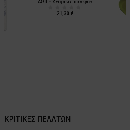
AGILE Ανδρικό μπουφάν
21,30 €
A
ΚΡΙΤΙΚΈΣ ΠΕΛΑΤΏΝ