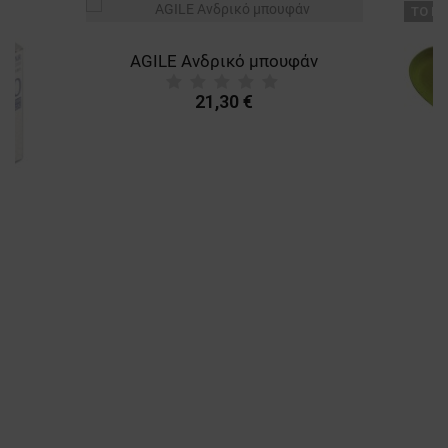
ТΟ ΠΡ
AGILE Ανδρικό μπουφάν
21,30 €
A