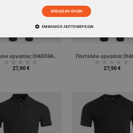
ΑΠΟΔΟΧΉ ΌΛΩΝ
ΕΜΦΆΝΙΣΗ ΛΕΠΤΟΜΕΡΕΙΏΝ
ΑΊΤΗΤΑ
ΑΠΌΔΟΣΗΣ
ΣΤΌΧΕΥΣΗΣ
ΛΕΙΤΟΥΡΓΙΚ
ΈΝΑ
Παντελόνι εργασίας DIADORA POLY STRETCH SMART 2.0 STEEL GREY
27,90 €
27,90 €