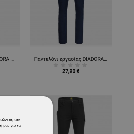
Πανελόνι εργασίας DIADORA COTTON SMART 2.0 STEEL GREY
Παντελόνι εργασίας DIADORA POLY STRETCH SMART 2.0 NAVY
27,90 €
οιώντας τον
ή μας για τα