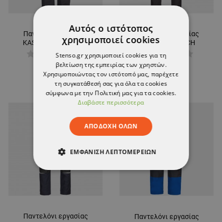
Αυτός ο ιστότοπος
Παντελόνι εργασίας
Παντελόνι εργασίας
χρησιμοποιεί cookies
KASTOR T/C WINTER
KASTOR STRETCH
GREY/BLACK
GREY/ORANGE
Stenso.gr χρησιμοποιεί cookies για τη
34,10 €
27,90 €
βελτίωση της εμπειρίας των χρηστών.
Χρησιμοποιώντας τον ιστότοπό μας, παρέχετε
τη συγκατάθεσή σας για όλα τα cookies
σύμφωνα με την Πολιτική μας για τα cookies.
Διαβάστε περισσότερα
ΑΠΟΔΟΧΉ ΌΛΩΝ
ΕΜΦΆΝΙΣΗ ΛΕΠΤΟΜΕΡΕΙΏΝ
ΑΠΟΛΎΤΩΣ ΑΠΑΡΑΊΤΗΤΑ
ΑΠΌΔΟΣΗΣ
ΣΤΌΧΕΥΣΗΣ
Παντελόνι εργασίας
Παντελόνι εργασίας
ΛΕΙΤΟΥΡΓΙΚΌΤΗΤΑΣ