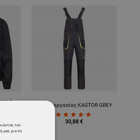
ASTOR
Φόρμα εργασίας KASTOR GREY
30,88 €
οιώντας τον
ή μας για τα