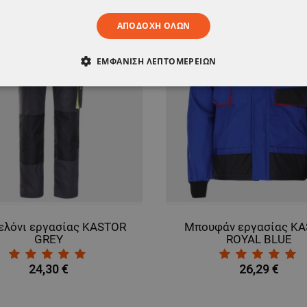
ΑΠΟΔΟΧΉ ΌΛΩΝ
ΕΜΦΆΝΙΣΗ ΛΕΠΤΟΜΕΡΕΙΏΝ
ΑΊΤΗΤΑ
ΑΠΌΔΟΣΗΣ
ΣΤΌΧΕΥΣΗΣ
ΛΕΙΤΟΥΡΓΙΚ
ΈΝΑ
ελόνι εργασίας KASTOR
Μπουφάν εργασίας K
GREY
ROYAL BLUE
24,30 €
26,29 €