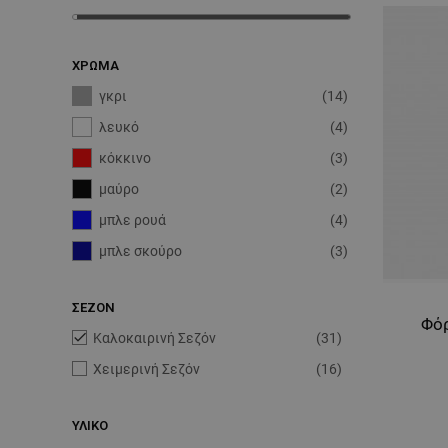
ΧΡΏΜΑ
γκρι
(14)
λευκό
(4)
κόκκινο
(3)
μαύρο
(2)
μπλε ρουά
(4)
μπλε σκούρο
(3)
ΣΕΖΟΝ
Φό

Καλοκαιρινή Σεζόν
(31)
Χειμερινή Σεζόν
(16)
ΥΛΙΚΟ