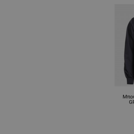
Μπο
G