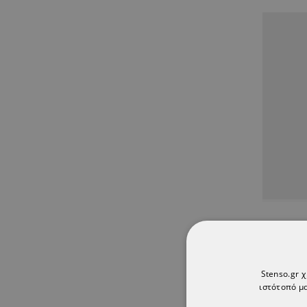
Φό
Stenso.gr 
ιστότοπό μα